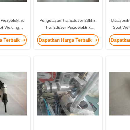
Piezoelektrik
Pengelasan Transduser 28khz,
Ultrasoni
ot Welding
Transduser Piezoelektrik
Spot Wel
meter Keramik
Ultrasonik Dengan Tanduk Baja
Tea Bag
a Terbaik
Dapatkan Harga Terbaik
Dapatka
Hitam