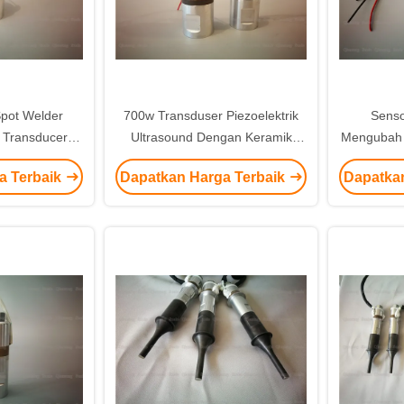
Spot Welder
700w Transduser Piezoelektrik
Sensor
o Transducer
Ultrasound Dengan Keramik
Mengubah E
 Black 30mm
Piezoelektrik PZT4 4pcs
En
a Terbaik
Dapatkan Harga Terbaik
Dapatka