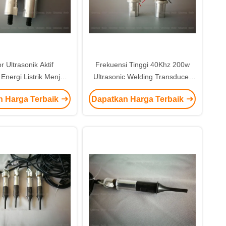
 Ultrasonik Aktif
Frekuensi Tinggi 40Khz 200w
nergi Listrik Menjadi
Ultrasonic Welding Transducer
ergi Mekanik
Dengan Keramik Piezoelektrik
n Harga Terbaik
Dapatkan Harga Terbaik
Abu-abu