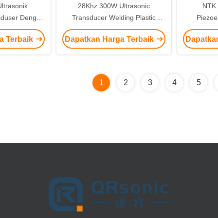
ltrasonik
28Khz 300W Ultrasonic
NTK 
nsduser Dengan
Transducer Welding Plastic
Piezoe
tuk Kemasan
Untuk Mesin Kantong Teh
Kapasit
a Terbaik
Dapatkan Harga Terbaik
Dapatka
 Teh
Piramida
Imp
1
2
3
4
5