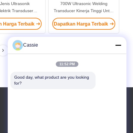
Jenis Ultrasonik
700W Ultrasonic Welding
lektrik Transduser
Transducer Kinerja Tinggi Untuk
as Daya Tinggi Dan
Perangkat Pengelasan Genggam
n Harga Terbaik
Dapatkan Harga Terbaik
edansi Rendah
Cassie
11:52 PM
Good day, what product are you looking 
for?