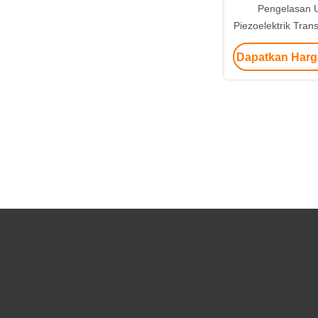
Pengelasan U
Piezoelektrik Tra
Tanduk Baja Un
Dapatkan Harg
Kantong