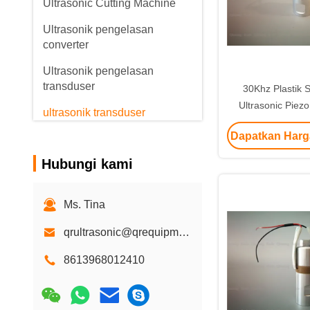
Ultrasonic Cutting Machine
Ultrasonik pengelasan
converter
Ultrasonik pengelasan
transduser
30Khz Plastik 
Ultrasonic Piez
ultrasonik transduser
Dengan Keramik
piezoelektrik
Dapatkan Harg
Osilator Ultrasonik
Hubungi kami
Gelombang ultrasonik
generator
Ms. Tina
Mesin Las Kawat Ultrasonik
qrultrasonic@qrequipment.com
logam ultrasonik mesin las
8613968012410