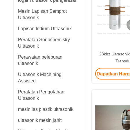
logam ultrasonik pengelasan
Mesin Lapisan Semprot
Ultrasonik
Lapisan Indium Ultrasonik
Peralatan Sonochemistry
Ultrasonik
28khz Ultrasoni
Perawatan peleburan
Transd
ultrasonik
Dapatkan Harg
Ultrasonik Machining
Assisted
Peralatan Pengolahan
Ultrasonik
mesin las plastik ultrasonik
ultrasonik mesin jahit