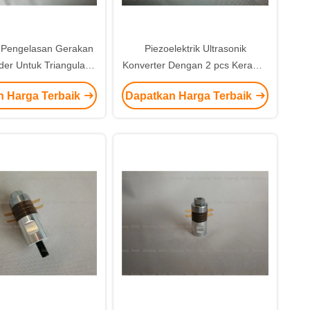
k Pengelasan Gerakan
Piezoelektrik Ultrasonik
der Untuk Triangular
Konverter Dengan 2 pcs Keramik
 Packing Equipment
Untuk Pengelasan Kain Non
n Harga Terbaik
Dapatkan Harga Terbaik
Woven