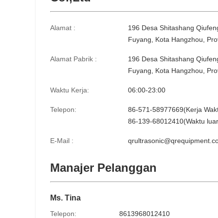
Alamat :
196 Desa Shitashang Qiufeng
Fuyang, Kota Hangzhou, Prov
Alamat Pabrik :
196 Desa Shitashang Qiufeng
Fuyang, Kota Hangzhou, Prov
Waktu Kerja:
06:00-23:00
Telepon:
86-571-58977669(Kerja Wak
86-139-68012410(Waktu luar 
E-Mail :
qrultrasonic@qrequipment.c
Manajer Pelanggan
Ms. Tina
Telepon:
8613968012410