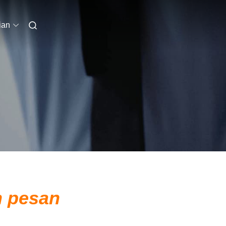
ian
n pesan