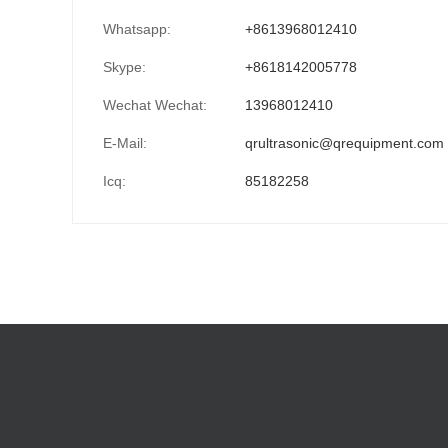
Whatsapp:
+8613968012410
Skype:
+8618142005778
Wechat Wechat:
13968012410
E-Mail:
qrultrasonic@qrequipment.com
Icq:
85182258