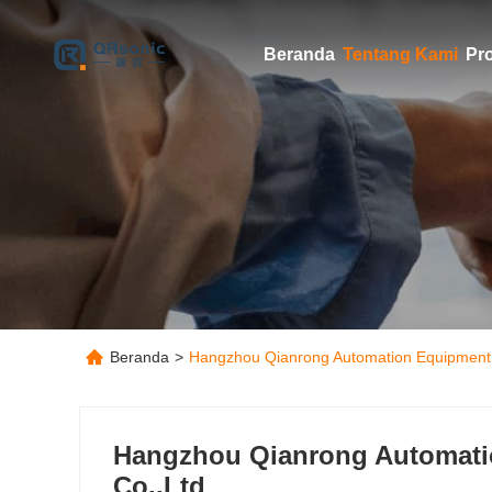
Beranda
Tentang Kami
Pr
Beranda
>
Hangzhou Qianrong Automation Equipment 
Hangzhou Qianrong Automati
Co.,Ltd