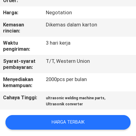
Order:
KUALITAS
Harga:
Negotation
HUBUNGI
Kemasan
Dikemas dalam karton
rincian:
KAMI
Waktu
3 hari kerja
pengiriman:
BERITA
Syarat-syarat
T/T, Western Union
pembayaran:
KASUS
Menyediakan
2000pcs per bulan
kemampuan:
MINTA
Cahaya Tinggi:
,
ultrasonic welding machine parts
PENAWARAN
Ultrasonik converter
HARGA
HARGA TERBAIK
SITEMAP