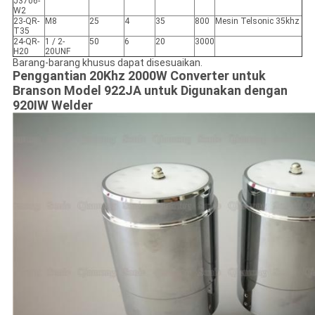
J3706-
W2
23-QR-
M8
25
4
35
800
Mesin Telsonic 35khz
T35
24-QR-
1 / 2-
50
6
20
3000
H20
20UNF
Barang-barang khusus dapat disesuaikan.
Penggantian 20Khz 2000W Converter untuk
Branson Model 922JA untuk Digunakan dengan
920IW Welder