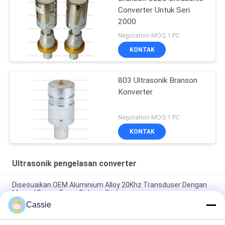
Converter Untuk Seri
2000
Negotation MOQ:1 PC
KONTAK
803 Ultrasonik Branson
Konverter
Negotation MOQ:1 PC
KONTAK
Ultrasonik pengelasan converter
Disesuaikan OEM Aluminium Alloy 20Khz Transduser Dengan
Massal Depan Emas Dukane Style
Cassie
Konverter Pengelasan Ultrasonik 35Khz 1200w Dengan Bahan
Titanium