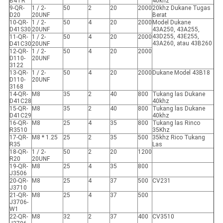
B4TR
40khz
9-QR-
1 / 2-
50
2
20
2000
20khz Dukane Tugas
D20
20UNF
Berat
10-QR-
1 / 2-
50
4
20
2000
Model Dukane
D41S30
20UNF
43A250, 43A255,
43D255, 43E255,
11-QR-
1 / 2-
50
4
20
2000
43A260, atau 43B260
D41C30
20UNF
12-QR-
1 / 2-
50
4
20
2000
D110-
20UNF
3122
13-QR-
1 / 2-
50
4
20
2000
Dukane Model 43B18
D110-
20UNF
3168
14-QR-
M8
35
2
40
800
Tukang las Dukane
D41C28
40khz
15-QR-
M8
35
2
40
800
Tukang las Dukane
D41C29
40khz
16-QR-
M8
25
4
35
800
Tukang las Rinco
R3510
35Khz
17-QR-
M8 * 1.25
25
2
35
500
35khz Rico Tukang
R35
Las
18-QR-
1 / 2-
50
2
20
1200
R20
20UNF
19-QR-
M8
25
4
35
800
J3506
20-QR-
M8
25
4
37
500
CV231
J3710
21-QR-
M8
25
4
37
500
J3706-
W1
22-QR-
M8
32
2
37
400
CV3510