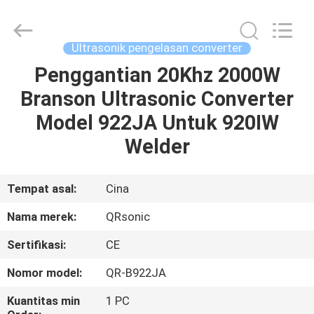
Hangzhou
Qianrong
Automation
Equipment
Co.,Ltd.
Ultrasonik pengelasan converter
All
Rights
Reserved.
Penggantian 20Khz 2000W
RUMAH
Branson Ultrasonic Converter
PRODUK
Model 922JA Untuk 920IW
Welder
TENTANG
KAMI
Tempat asal:
Cina
Nama merek:
QRsonic
TUR
Sertifikasi:
CE
PABRIK
Nomor model:
QR-B922JA
KONTROL
Kuantitas min
1 PC