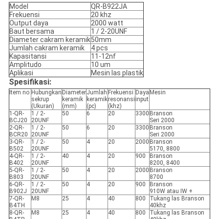
Model
QR-B922JA
Frekuensi
20 khz
Output daya
2000 watt
Baut bersama
1 / 2-20UNF
Diameter cakram keramik
50mm
Jumlah cakram keramik
4 pcs
Kapasitansi
11-12nf
Amplitudo
10 um
Aplikasi
Mesin las plastik
Spesifikasi:
Item no
Hubungkan
Diameter
Jumlah
Frekuensi
Daya
Mesin
sekrup
keramik
keramik
resonansi
input
(Ukuran)
(mm)
(pc)
(khz)
1-QR-
1 / 2-
50
6
20
3300
Branson
BCJ20
20UNF
Seri 2000
2-QR-
1 / 2-
50
6
20
3300
Branson
BCR20
20UNF
Seri 2000
3-QR-
1 / 2-
50
4
20
2000
Branson
B502
20UNF
5170, 8800
4-QR-
1 / 2-
40
4
20
900
Branson
B402
20UNF
8200, 8400
5-QR-
1 / 2-
50
4
20
2000
Branson
B803
20UNF
8700
6-QR-
1 / 2-
50
4
20
900
Branson
B902J
20UNF
910W atau IW +
7-QR-
M8
25
4
40
800
Tukang las Branson
B4TH
40khz
8-QR-
M8
25
4
40
800
Tukang las Branson