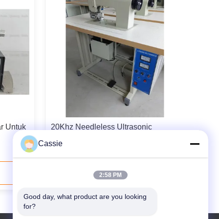
ar Untuk
20Khz Needleless Ultrasonic
Sewing Machine Untuk Berbagai
Cassie
Pakaian Pakaian Tempat Tidur Tirai
Kain renda
Hubungi Sekarang
2:58 PM
Good day, what product are you looking 
for?