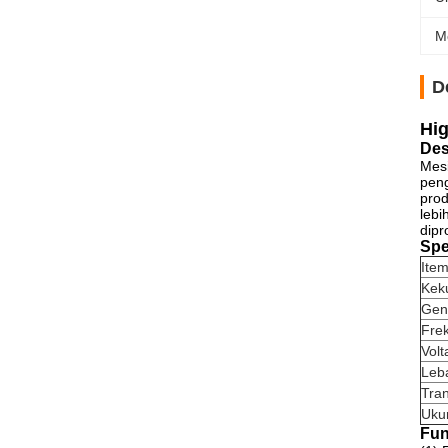
M
D
Hig
Des
Mesi
peng
prod
lebi
dipr
Spe
Ite
Kek
Gen
Fre
Volt
Leb
Tra
Uku
Fun