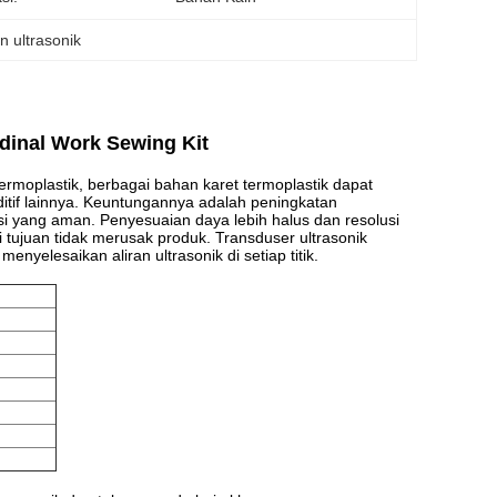
in ultrasonik
dinal Work Sewing Kit
termoplastik, berbagai bahan karet termoplastik dapat
tif lainnya.
Keuntungannya adalah peningkatan
ksi yang aman.
Penyesuaian daya lebih halus dan resolusi
 tujuan tidak merusak produk.
Transduser ultrasonik
enyelesaikan aliran ultrasonik di setiap titik.