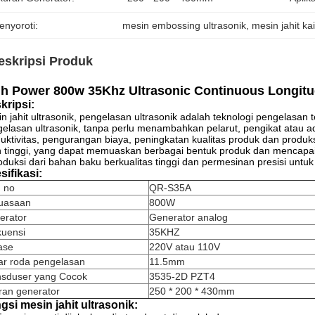
enyoroti:
mesin embossing ultrasonik
, 
mesin jahit ka
eskripsi Produk
h Power 800w 35Khz Ultrasonic Continuous Longitu
kripsi:
n jahit ultrasonik, pengelasan ultrasonik adalah teknologi pengelasan 
elasan ultrasonik, tanpa perlu menambahkan pelarut, pengikat atau adi
uktivitas, pengurangan biaya, peningkatan kualitas produk dan produ
h tinggi, yang dapat memuaskan berbagai bentuk produk dan mencapai
oduksi dari bahan baku berkualitas tinggi dan permesinan presisi untuk m
sifikasi:
m no
QR-S35A
uasaan
800W
erator
Generator analog
kuensi
35KHZ
ase
220V atau 110V
ar roda pengelasan
11.5mm
nsduser yang Cocok
3535-2D PZT4
ran generator
250 * 200 * 430mm
gsi mesin jahit ultrasonik: