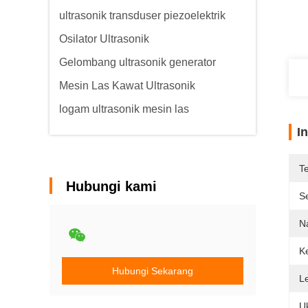
ultrasonik transduser piezoelektrik
Osilator Ultrasonik
Gelombang ultrasonik generator
Mesin Las Kawat Ultrasonik
logam ultrasonik mesin las
I
T
Hubungi kami
Se
N
K
Hubungi Sekarang
L
U