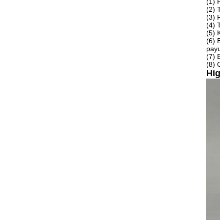
(1) 
(2) 
(3) 
(4) 
(5) 
(6) 
pay
(7) 
(8) 
Hig