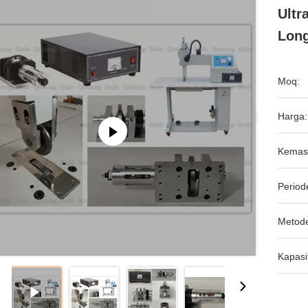
Ultr
Long
Moq:
Harga:
Kemas
Period
Metod
Kapasi