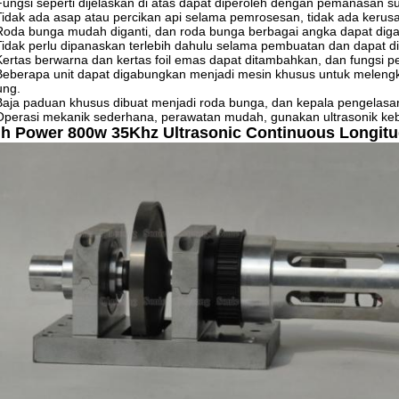
Fungsi seperti dijelaskan di atas dapat diperoleh dengan pemanasan s
Tidak ada asap atau percikan api selama pemrosesan, tidak ada kerusa
Roda bunga mudah diganti, dan roda bunga berbagai angka dapat dig
Tidak perlu dipanaskan terlebih dahulu selama pembuatan dan dapat d
Kertas berwarna dan kertas foil emas dapat ditambahkan, dan fungsi p
Beberapa unit dapat digabungkan menjadi mesin khusus untuk melengka
ung.
Baja paduan khusus dibuat menjadi roda bunga, dan kepala pengelasa
Operasi mekanik sederhana, perawatan mudah, gunakan ultrasonik keb
h Power 800w 35Khz Ultrasonic Continuous Longitu