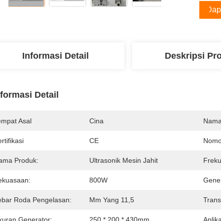
Dap
Informasi Detail
Deskripsi Pr
nformasi Detail
empat Asal
Cina
Nama
rtifikasi
CE
Nomo
ama Produk:
Ultrasonik Mesin Jahit
Freku
ekuasaan:
800W
Gener
ebar Roda Pengelasan:
Mm Yang 11,5
Trans
kuran Generator:
250 * 200 * 430mm
Aplika