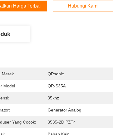
atkan Harga Terbaik
Hubungi Kami
oduk
 Merek
QRsonic
r Model
QR-S35A
ensi:
35khz
ator:
Generator Analog
duser Yang Cocok:
3535-2D PZT4
si:
Bahan Kain