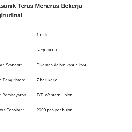
asonik Terus Menerus Bekerja
itudinal
1 unit
Negotation
an Standar:
Dikemas dalam kasus kayu
e Pengiriman:
7 hari kerja
e Pembayaran:
T/T, Western Union
tas Pasokan:
2000 pcs per bulan