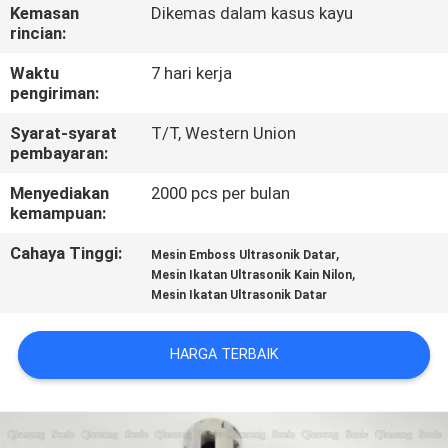
KUALITAS
Kemasan
Dikemas dalam kasus kayu
rincian:
HUBUNGI
Waktu
7 hari kerja
pengiriman:
KAMI
Syarat-syarat
T/T, Western Union
pembayaran:
BERITA
Menyediakan
2000 pcs per bulan
kemampuan:
KASUS
Cahaya Tinggi:
,
Mesin Emboss Ultrasonik Datar
,
Mesin Ikatan Ultrasonik Kain Nilon
Mesin Ikatan Ultrasonik Datar
MINTA
PENAWARAN
HARGA TERBAIK
HARGA
SITEMAP