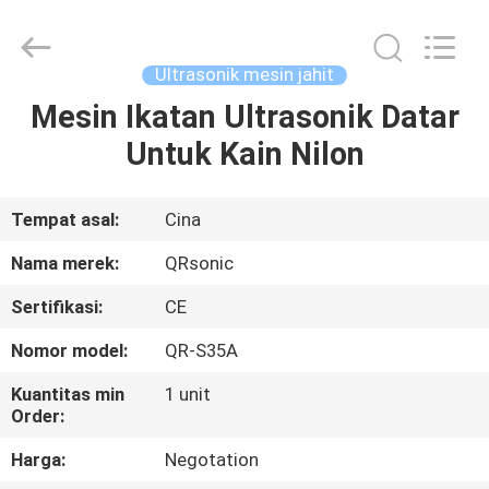
Hangzhou
Qianrong
Automation
Equipment
Co.,Ltd.
Ultrasonik mesin jahit
All
Rights
Reserved.
Mesin Ikatan Ultrasonik Datar
RUMAH
Untuk Kain Nilon
PRODUK
Tempat asal:
Cina
TENTANG
Nama merek:
QRsonic
KAMI
Sertifikasi:
CE
Nomor model:
QR-S35A
TUR
PABRIK
Kuantitas min
1 unit
Order:
Harga:
Negotation
KONTROL