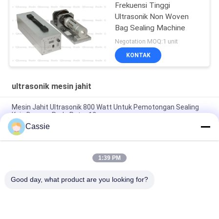
Frekuensi Tinggi
Ultrasonik Non Woven
Bag Sealing Machine
Negotation MOQ:1 unit
KONTAK
ultrasonik mesin jahit
Mesin Jahit Ultrasonik 800 Watt Untuk Pemotongan Sealing
Kain Dengan Roda Putar 12mm
Cassie
Sistem Pengelasan Ultrasonik Frekuensi Tinggi 20Khz 2500w
Mulus
1:39 PM
Sonotroda Ultrasonik Berkecepatan Tinggi Dengan Generator
Digital Untuk Las Transuerse
Good day, what product are you looking for?
Bad Request
Semua