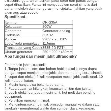
ultrasonik, getaran dihasilkan pada serat dan panas dengan
cepat dihasilkan.
Panas ini menyebabkan serat sintetis dari
bahan meleleh dan mengeras, menciptakan jahitan yang tidak
akan aus atau sobek.
Spesifikasi:
Item no
QR-S35A
Kekuasaan
800W
Generator
Generator analog
Frekuensi
35KHZ
Voltase
220V atau 110V
Lebar roda pengelasan
11.5mm
Transduser yang Cocok
3535-2D PZT4
Ukuran generator
250 * 200 * 430mm
Apa fungsi dari mesin jahit ultrasonik?
Fitur mesin jahit ultrasonik:
1. Tanpa jahitan, lem, dan bahan habis pakai lainnya dapat
dengan cepat menjahit, menjahit, dan memotong serat sintetis.
2, cepat dan efektif, 4 kali kecepatan mesin jahit tradisional, 10
kali metode ikatan.
3. Mesin hanya bisa bekerja bersama.
4. Pada dasarnya hilangkan keausan jahitan dan jahitan.
5. Lebih efektif daripada mesin jahit, hot melt dan bonding
equipment.
6. Pelatihan operasi minimal.
7. Mengintegrasikan banyak prosedur manual ke dalam satu
langkah - menghemat waktu dan sumber daya keuangan.