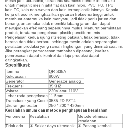
Mesin jahit ultrasonik, ultrasonik seamless bonder ini berlaku
untuk menjahit mesin jahit flat dari kain nilon, PVC, PU, ​​TPU,
kain TC, kain non-woven dan kain termoplastik lainnya.
Kepala
kerja ultrasonik menghasilkan getaran frekuensi tinggi untuk
membuat antarmuka kain menyatu, jadi tidak perlu jarum dan
benang;
antarmuka tidak memiliki lubang jarum dan dapat
mewujudkan efek yang sepenuhnya mulus.
Menurut permintaan
produk, terutama pengelasan plastik punctiform, mis.
Pengelasan kedua ujung ritsleting pakaian, tidak berasap, tidak
berasa dan tidak berbau, sehingga mesin adalah seperangkat
peralatan produksi yang ramah lingkungan yang diminati saat ini.
Jika perangkat pemrosesan tambahan dipasang, kualitas
pemrosesan dapat dikontrol dan laju produksi dapat
ditingkatkan.
Spesifikasi:
Item no
QR-S35A
Kekuasaan
800W
Generator
Generator analog
Frekuensi
35KHZ
Voltase
220V atau 110V
Lebar roda pengelasan
11.5mm
Transduser yang Cocok
3535-2D PZT4
Ukuran generator
250 * 200 * 430mm
Kesalahan umum dan metode penghapusan kesalahan:
Fenomena
Kesalahan
Metode eliminasi
kesalahan
Tidak ada
① Saklar daya ultrasonik
① Pasang kembali