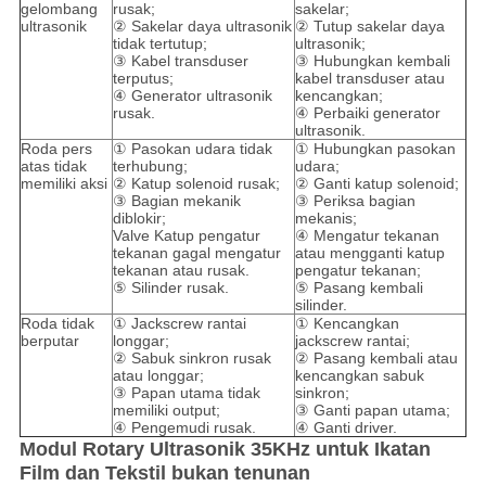
gelombang
rusak;
sakelar;
ultrasonik
② Sakelar daya ultrasonik
② Tutup sakelar daya
tidak tertutup;
ultrasonik;
③ Kabel transduser
③ Hubungkan kembali
terputus;
kabel transduser atau
④ Generator ultrasonik
kencangkan;
rusak.
④ Perbaiki generator
ultrasonik.
Roda pers
① Pasokan udara tidak
① Hubungkan pasokan
atas tidak
terhubung;
udara;
memiliki aksi
② Katup solenoid rusak;
② Ganti katup solenoid;
③ Bagian mekanik
③ Periksa bagian
diblokir;
mekanis;
Valve Katup pengatur
④ Mengatur tekanan
tekanan gagal mengatur
atau mengganti katup
tekanan atau rusak.
pengatur tekanan;
⑤ Silinder rusak.
⑤ Pasang kembali
silinder.
Roda tidak
① Jackscrew rantai
① Kencangkan
berputar
longgar;
jackscrew rantai;
② Sabuk sinkron rusak
② Pasang kembali atau
atau longgar;
kencangkan sabuk
③ Papan utama tidak
sinkron;
memiliki output;
③ Ganti papan utama;
④ Pengemudi rusak.
④ Ganti driver.
Modul Rotary Ultrasonik 35KHz untuk Ikatan
Film dan Tekstil bukan tenunan