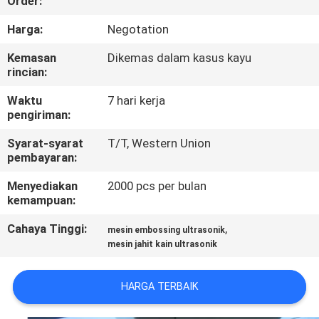
Order:
KUALITAS
Harga:
Negotation
HUBUNGI
Kemasan
Dikemas dalam kasus kayu
rincian:
KAMI
Waktu
7 hari kerja
pengiriman:
BERITA
Syarat-syarat
T/T, Western Union
pembayaran:
KASUS
Menyediakan
2000 pcs per bulan
kemampuan:
MINTA
Cahaya Tinggi:
,
mesin embossing ultrasonik
PENAWARAN
mesin jahit kain ultrasonik
HARGA
HARGA TERBAIK
SITEMAP