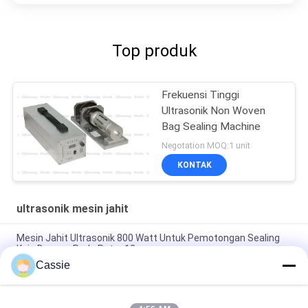
Top produk
Frekuensi Tinggi
Ultrasonik Non Woven
Bag Sealing Machine
Negotation MOQ:1 unit
KONTAK
ultrasonik mesin jahit
Mesin Jahit Ultrasonik 800 Watt Untuk Pemotongan Sealing
Kain Dengan Roda Putar 12mm
Cassie
Sistem Pengelasan Ultrasonik Frekuensi Tinggi 20Khz 2500w
Mulus