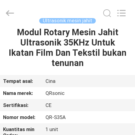
Hangzhou
Qianrong
Automation
Equipment
Co.,Ltd.
Ultrasonik mesin jahit
All
Rights
Reserved.
Modul Rotary Mesin Jahit
RUMAH
Ultrasonik 35KHz Untuk
PRODUK
Ikatan Film Dan Tekstil bukan
tenunan
TENTANG
KAMI
Tempat asal:
Cina
Nama merek:
QRsonic
TUR
Sertifikasi:
CE
PABRIK
Nomor model:
QR-S35A
KONTROL
Kuantitas min
1 unit