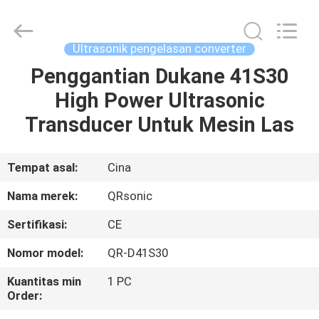
Hangzhou
Qianrong
Automation
Equipment
Co.,Ltd.
Ultrasonik pengelasan converter
All
Rights
Reserved.
Penggantian Dukane 41S30
RUMAH
High Power Ultrasonic
PRODUK
Transducer Untuk Mesin Las
TENTANG
Tempat asal:
Cina
KAMI
Nama merek:
QRsonic
Sertifikasi:
CE
TUR
Nomor model:
QR-D41S30
PABRIK
Kuantitas min
1 PC
Order:
KONTROL