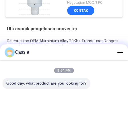
Negotation MOQ:1 PC
KONTAK
Ultrasonik pengelasan converter
Disesuaikan OEM Aluminium Alloy 20Khz Transduser Dengan
Massal Depan Emas Dukane Style
Cassie
Konverter Pengelasan Ultrasonik 35Khz 1200w Dengan Bahan
Titanium
9:54 PM
41S30 Dukane Converter 20Khz Ultrasonic Transduser
Dengan Lubang Udara Pendingin
Good day, what product are you looking for?
Bad Request
Semua
Logam Ultrasonik 
Mesin Lapisan 
Pengelasan
Semprot Ultrasonik
Lapisan Indium 
Peralatan 