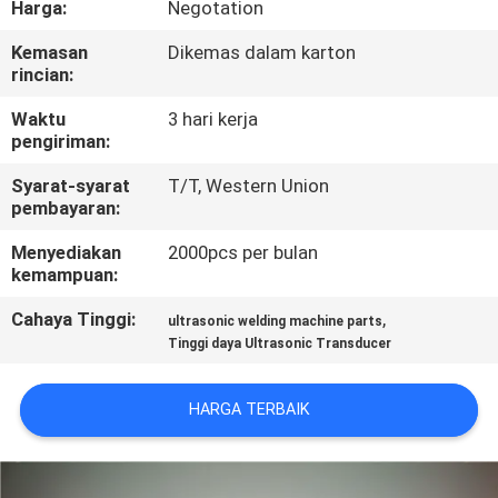
Harga:
Negotation
KUALITAS
Kemasan
Dikemas dalam karton
rincian:
HUBUNGI
KAMI
Waktu
3 hari kerja
pengiriman:
Syarat-syarat
T/T, Western Union
BERITA
pembayaran:
Menyediakan
2000pcs per bulan
KASUS
kemampuan:
Cahaya Tinggi:
,
ultrasonic welding machine parts
MINTA
Tinggi daya Ultrasonic Transducer
PENAWARAN
HARGA
HARGA TERBAIK
SITEMAP