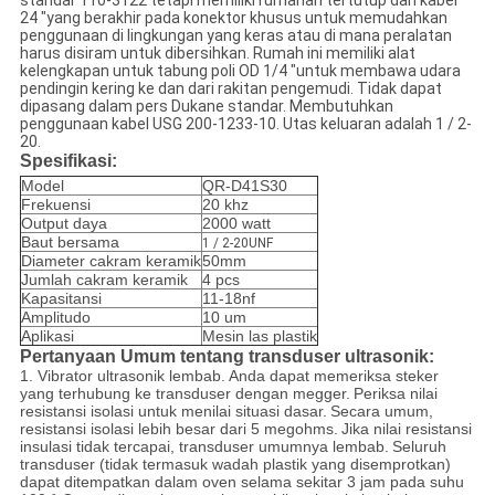
standar 110-3122 tetapi memiliki rumahan tertutup dan kabel
24 "yang berakhir pada konektor khusus untuk memudahkan
penggunaan di lingkungan yang keras atau di mana peralatan
harus disiram untuk dibersihkan. Rumah ini memiliki alat
kelengkapan untuk tabung poli OD 1/4 "untuk membawa udara
pendingin kering ke dan dari rakitan pengemudi. Tidak dapat
dipasang dalam pers Dukane standar. Membutuhkan
penggunaan kabel USG 200-1233-10. Utas keluaran adalah 1 / 2-
20.
Spesifikasi:
Model
QR-D41S30
Frekuensi
20 khz
Output daya
2000 watt
Baut bersama
1 / 2-20UNF
Diameter cakram keramik
50mm
Jumlah cakram keramik
4 pcs
Kapasitansi
11-18nf
Amplitudo
10 um
Aplikasi
Mesin las plastik
Pertanyaan Umum tentang transduser ultrasonik:
1. Vibrator ultrasonik lembab.
Anda dapat memeriksa steker
yang terhubung ke transduser dengan megger.
Periksa nilai
resistansi isolasi untuk menilai situasi dasar.
Secara umum,
resistansi isolasi lebih besar dari 5 megohms.
Jika nilai resistansi
insulasi tidak tercapai, transduser umumnya lembab.
Seluruh
transduser (tidak termasuk wadah plastik yang disemprotkan)
dapat ditempatkan dalam oven selama sekitar 3 jam pada suhu