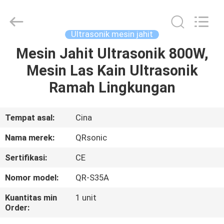
Hangzhou
Qianrong
Automation
Equipment
Co.,Ltd.
Ultrasonik mesin jahit
All
Rights
Reserved.
Mesin Jahit Ultrasonik 800W,
RUMAH
Mesin Las Kain Ultrasonik
PRODUK
Ramah Lingkungan
TENTANG
Tempat asal:
Cina
KAMI
Nama merek:
QRsonic
Sertifikasi:
CE
TUR
Nomor model:
QR-S35A
PABRIK
Kuantitas min
1 unit
Order:
KONTROL