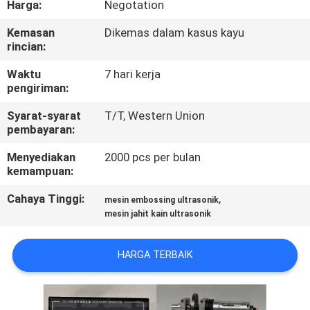
Harga:
Negotation
KUALITAS
Kemasan
Dikemas dalam kasus kayu
rincian:
HUBUNGI
KAMI
Waktu
7 hari kerja
pengiriman:
Syarat-syarat
T/T, Western Union
BERITA
pembayaran:
Menyediakan
2000 pcs per bulan
KASUS
kemampuan:
Cahaya Tinggi:
,
mesin embossing ultrasonik
MINTA
mesin jahit kain ultrasonik
PENAWARAN
HARGA
HARGA TERBAIK
SITEMAP