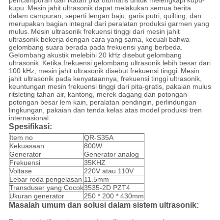
pencampuran dan ikatan pita otomatis untuk melengkapi kupu-
kupu.
Mesin jahit ultrasonik dapat melakukan semua berita
dalam campuran, seperti lengan baju, garis putri, quilting, dan
merupakan bagian integral dari peralatan produksi garmen yang
mulus.
Mesin ultrasonik frekuensi tinggi dari mesin jahit
ultrasonik bekerja dengan cara yang sama, kecuali bahwa
gelombang suara berada pada frekuensi yang berbeda.
Gelombang akustik melebihi 20 kHz disebut gelombang
ultrasonik.
Ketika frekuensi gelombang ultrasonik lebih besar dari
100 kHz, mesin jahit ultrasonik disebut frekuensi tinggi.
Mesin
jahit ultrasonik pada kenyataannya, frekuensi tinggi ultrasonik,
keuntungan mesin frekuensi tinggi dari pita-gratis, pakaian mulus
ritsleting tahan air, kantong, merek dagang dan potongan-
potongan besar lem kain, peralatan pendingin, perlindungan
lingkungan, pakaian dan tenda kelas atas model produksi tren
internasional.
Spesifikasi:
Item no
QR-S35A
Kekuasaan
800W
Generator
Generator analog
Frekuensi
35KHZ
Voltase
220V atau 110V
Lebar roda pengelasan
11.5mm
Transduser yang Cocok
3535-2D PZT4
Ukuran generator
250 * 200 * 430mm
Masalah umum dan solusi dalam sistem ultrasonik: