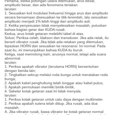
Pertama, ketika potongan udara ditemukan, arus besar,
amplitudo besar, dan ada fenomena teriakan.
larutan:
1. Sesuaikan koil modulasi frekuensi hingga arus dan amplitudo
secara bersamaan disesuaikan ke titik terendah, lalu sesuaikan
amplitudo menjadi 1% lebih tinggi dari amplitudo asli;
2. Ketika penyesuaian tidak menyelesaikan masalah, putuskan
bahwa bagian getar dan KUDA rusak.
Kedua, arus kotak getaran melebihi tabel di atas.
Solusi: Periksa celah, klakson dan transduser.
Jika ada retak, itu
berarti vibrator rusak.
Jika tidak ada retakan yang ditemukan,
lepaskan HORN dan sesuaikan ke resonansi.
Ini normal.
Pada
saat itu, ini menunjukkan bahwa KUDA itu buruk.
Ketiga, saat memotong kain, arusnya normal, tetapi ada suara
abnormal.
larutan:
1. Periksa apakah vibrator (terutama HORN) bersentuhan
dengan benda lain;
2. Tingkatkan sekrup melalui roda bunga untuk meratakan roda
bunga;
2. Apakah kabel penghubung telah longgar atau kabel putus;
3. Apakah permukaan memiliki bintik-bintik;
4. Sakelar kotak getaran saat ini tidak menyala.
larutan:
1. Periksa kotak getaran untuk catu daya dengan multimeter.
2. Periksa apakah sutera telah ditiup.
Jika rusak, ada dua
masalah:
A. Jika vibrator rusak, bawa vibrator ke kotak getaran normal