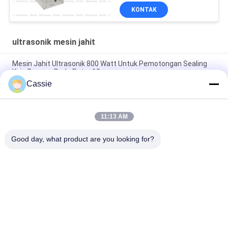
KONTAK
ultrasonik mesin jahit
Mesin Jahit Ultrasonik 800 Watt Untuk Pemotongan Sealing
Kain Dengan Roda Putar 12mm
Cassie
Sistem Pengelasan Ultrasonik Frekuensi Tinggi 20Khz 2500w
Mulus
11:13 AM
Sonotroda Ultrasonik Berkecepatan Tinggi Dengan Generator
Digital Untuk Las Transuerse
Good day, what product are you looking for?
Bad Request
Semua
Logam Ultrasonik 
Mesin Lapisan 
Pengelasan
Semprot Ultrasonik
Lapisan Indium 
Peralatan 