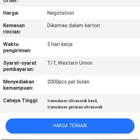
Order:
KUALITAS
Harga:
Negotation
HUBUNGI
Kemasan
Dikemas dalam karton
rincian:
KAMI
Waktu
3 hari kerja
pengiriman:
BERITA
Syarat-syarat
T/T, Western Union
pembayaran:
KASUS
Menyediakan
2000pcs per bulan
kemampuan:
MINTA
Cahaya Tinggi:
,
transduser ultrasonik kecil
PENAWARAN
transduser getaran ultrasonik
HARGA
HARGA TERBAIK
SITEMAP