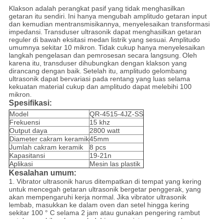
Klakson adalah perangkat pasif yang tidak menghasilkan
getaran itu sendiri.
Ini hanya mengubah amplitudo getaran input
dan kemudian mentransmisikannya, menyelesaikan transformasi
impedansi.
Transduser ultrasonik dapat menghasilkan getaran
reguler di bawah eksitasi medan listrik yang sesuai.
Amplitudo
umumnya sekitar 10 mikron.
Tidak cukup hanya menyelesaikan
langkah pengelasan dan pemrosesan secara langsung.
Oleh
karena itu, transduser dihubungkan dengan klakson yang
dirancang dengan baik.
Setelah itu, amplitudo gelombang
ultrasonik dapat bervariasi pada rentang yang luas selama
kekuatan material cukup dan amplitudo dapat melebihi 100
mikron.
Spesifikasi:
Model
QR-4515-4JZ-SS
Frekuensi
15 khz
Output daya
2800 watt
Diameter cakram keramik
45mm
Jumlah cakram keramik
8 pcs
Kapasitansi
19-21n
Aplikasi
Mesin las plastik
Kesalahan umum:
1. Vibrator ultrasonik harus ditempatkan di tempat yang kering
untuk mencegah getaran ultrasonik bergetar penggerak, yang
akan mempengaruhi kerja normal.
Jika vibrator ultrasonik
lembab, masukkan ke dalam oven dan setel hingga kering
sekitar 100 ° C selama 2 jam atau gunakan pengering rambut