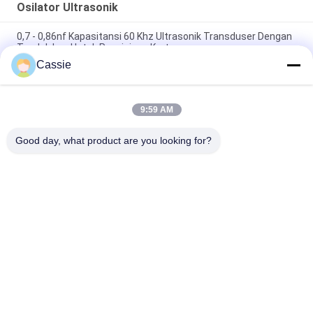
Osilator Ultrasonik
0,7 - 0,86nf Kapasitansi 60 Khz Ultrasonik Transduser Dengan
Tanduk Las Untuk Penyisipan Kartu
Cassie
Menyediakan Peralatan Ultrasonik Masker Yang Diperlukan
Dengan Penyegelan Transduser Keramik 20KHz
9:59 AM
15Khz Ultrasonic High Power Transducer 2600w Suku Cadang
Untuk N95 Mask Maching Line
Good day, what product are you looking for?
Bad Request
Semua
Logam Ultrasonik 
Mesin Lapisan 
Pengelasan
Semprot Ultrasonik
Lapisan Indium 
Peralatan 
Ultrasonik
Sonochemistry 
Ultrasonik
Perawatan 
Ultrasonik 
Peleburan Ultrasonik
Machining Assisted