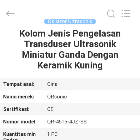
Hangzhou
Qianrong
Automation
Equipment
Co.,Ltd.
Osilator Ultrasonik
All
Rights
Reserved.
Kolom Jenis Pengelasan
RUMAH
Transduser Ultrasonik
PRODUK
Miniatur Ganda Dengan
Keramik Kuning
TENTANG
KAMI
Tempat asal:
Cina
Nama merek:
QRsonic
TUR
Sertifikasi:
CE
PABRIK
Nomor model:
QR-4515-4JZ-SS
KONTROL
Kuantitas min
1 PC