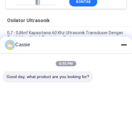
KONTAK
Osilator Ultrasonik
0,7 - 0,86nf Kapasitansi 60 Khz Ultrasonik Transduser Dengan
Tanduk Las Untuk Penyisipan Kartu
Cassie
Menyediakan Peralatan Ultrasonik Masker Yang Diperlukan
Dengan Penyegelan Transduser Keramik 20KHz
6:55 PM
15Khz Ultrasonic High Power Transducer 2600w Suku Cadang
Untuk N95 Mask Maching Line
Good day, what product are you looking for?
Bad Request
Semua
Logam Ultrasonik 
Mesin Lapisan 
Pengelasan
Semprot Ultrasonik
Lapisan Indium 
Peralatan 
Ultrasonik
Sonochemistry 