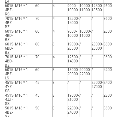
LR
6015-
M16 * 1
60
4
9000-
10000-
12500-
2600
4BZ-
10000
11000
13500
RS
7015-
M16 * 1
70
4
12500-
/
/
3600
4BZ-
14000
BZ
6015-
M16 * 1
60
4
9000-
10000-
/
2600
4BD-
10000
11000
BZ
6015-
M16 * 1
60
6
19000-
/
23000-
3600
6BD-
20500
25000
BZ
7015-
M16 * 1
70
4
12500-
/
/
3600
4BD-
14000
BZ
6015-
M16 * 1
60
8
18000-
20000-
/
4200
4BZ-
20000
22000
LS
4515-
M16 * 1
45
8
/
/
25000-
2400
4YZ-
27000
SS
4515-
M16 * 1
45
8
19000-
/
/
2800
4JZ-
21000
SS
5015-
M16 * 1
50
8
22000-
/
/
3600
4BZ-
24000
SZ