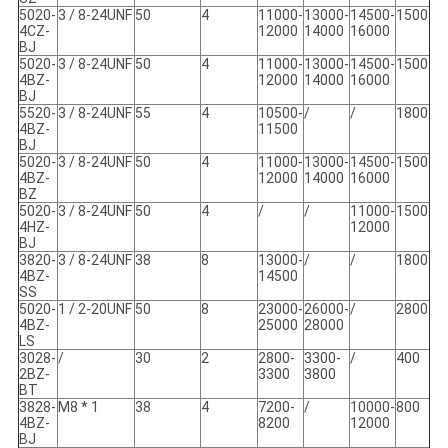
5020-
3 / 8-24UNF
50
4
11000-
13000-
14500-
1500
4CZ-
12000
14000
16000
BJ
5020-
3 / 8-24UNF
50
4
11000-
13000-
14500-
1500
4BZ-
12000
14000
16000
BJ
5520-
3 / 8-24UNF
55
4
10500-
/
/
1800
4BZ-
11500
BJ
5020-
3 / 8-24UNF
50
4
11000-
13000-
14500-
1500
4BZ-
12000
14000
16000
BZ
5020-
3 / 8-24UNF
50
4
/
/
11000-
1500
4HZ-
12000
BJ
3820-
3 / 8-24UNF
38
8
13000-
/
/
1800
4BZ-
14500
SS
5020-
1 / 2-20UNF
50
8
23000-
26000-
/
2800
4BZ-
25000
28000
LS
3028-
/
30
2
2800-
3300-
/
400
2BZ-
3300
3800
BT
3828-
M8 * 1
38
4
7200-
/
10000-
800
4BZ-
8200
12000
BJ