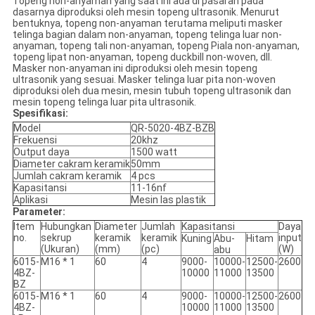
Topeng non-anyaman yang saat ini ada di pasaran pada
dasarnya diproduksi oleh mesin topeng ultrasonik.
Menurut
bentuknya, topeng non-anyaman terutama meliputi masker
telinga bagian dalam non-anyaman, topeng telinga luar non-
anyaman, topeng tali non-anyaman, topeng Piala non-anyaman,
topeng lipat non-anyaman, topeng duckbill non-woven, dll.
Masker non-anyaman ini diproduksi oleh mesin topeng
ultrasonik yang sesuai.
Masker telinga luar pita non-woven
diproduksi oleh dua mesin, mesin tubuh topeng ultrasonik dan
mesin topeng telinga luar pita ultrasonik.
Spesifikasi:
Model
QR-5020-4BZ-BZB
Frekuensi
20khz
Output daya
1500 watt
Diameter cakram keramik
50mm
Jumlah cakram keramik
4 pcs
Kapasitansi
11-16nf
Aplikasi
Mesin las plastik
Parameter:
Item
Hubungkan
Diameter
Jumlah
Kapasitansi
Daya
no.
sekrup
keramik
keramik
input
Kuning
Abu-
Hitam
(Ukuran)
(mm)
(pc)
(W)
abu
6015-
M16 * 1
60
4
9000-
10000-
12500-
2600
4BZ-
10000
11000
13500
BZ
6015-
M16 * 1
60
4
9000-
10000-
12500-
2600
4BZ-
10000
11000
13500