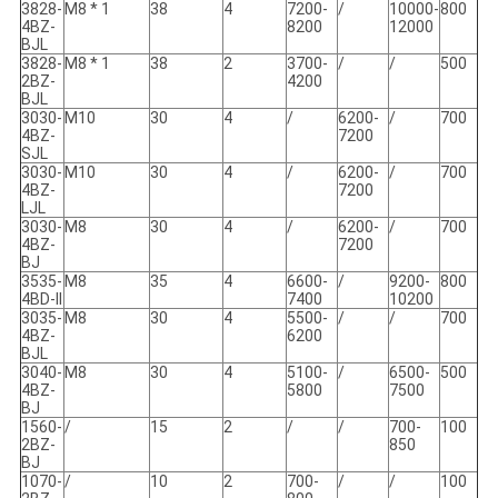
3828-
M8 * 1
38
4
7200-
/
10000-
800
4BZ-
8200
12000
BJL
3828-
M8 * 1
38
2
3700-
/
/
500
2BZ-
4200
BJL
3030-
M10
30
4
/
6200-
/
700
4BZ-
7200
SJL
3030-
M10
30
4
/
6200-
/
700
4BZ-
7200
LJL
3030-
M8
30
4
/
6200-
/
700
4BZ-
7200
BJ
3535-
M8
35
4
6600-
/
9200-
800
4BD-II
7400
10200
3035-
M8
30
4
5500-
/
/
700
4BZ-
6200
BJL
3040-
M8
30
4
5100-
/
6500-
500
4BZ-
5800
7500
BJ
1560-
/
15
2
/
/
700-
100
2BZ-
850
BJ
1070-
/
10
2
700-
/
/
100