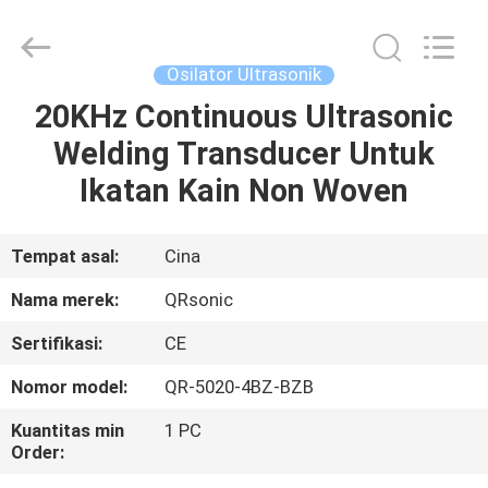
Hangzhou
Qianrong
Automation
Equipment
Co.,Ltd.
Osilator Ultrasonik
All
Rights
Reserved.
20KHz Continuous Ultrasonic
RUMAH
Welding Transducer Untuk
PRODUK
Ikatan Kain Non Woven
TENTANG
Tempat asal:
Cina
KAMI
Nama merek:
QRsonic
Sertifikasi:
CE
TUR
Nomor model:
QR-5020-4BZ-BZB
PABRIK
Kuantitas min
1 PC
Order:
KONTROL