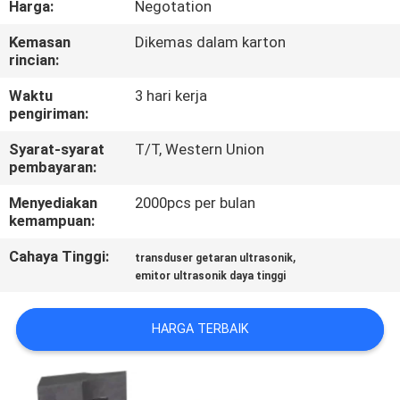
Harga:
Negotation
KUALITAS
Kemasan
Dikemas dalam karton
rincian:
HUBUNGI
KAMI
Waktu
3 hari kerja
pengiriman:
Syarat-syarat
T/T, Western Union
BERITA
pembayaran:
Menyediakan
2000pcs per bulan
KASUS
kemampuan:
Cahaya Tinggi:
,
transduser getaran ultrasonik
MINTA
emitor ultrasonik daya tinggi
PENAWARAN
HARGA
HARGA TERBAIK
SITEMAP