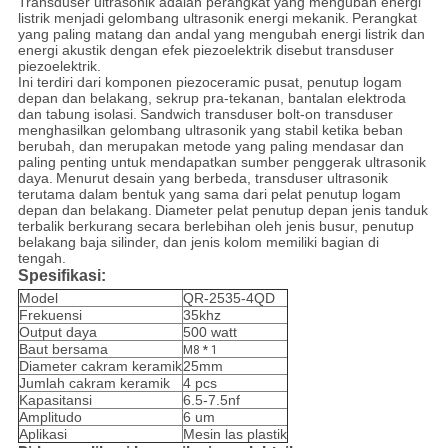
Transduser ultrasonik adalah perangkat yang mengubah energi
listrik menjadi gelombang ultrasonik energi mekanik.
Perangkat
yang paling matang dan andal yang mengubah energi listrik dan
energi akustik dengan efek piezoelektrik disebut transduser
piezoelektrik.
Ini terdiri dari komponen piezoceramic pusat, penutup logam
depan dan belakang, sekrup pra-tekanan, bantalan elektroda
dan tabung isolasi.
Sandwich transduser bolt-on transduser
menghasilkan gelombang ultrasonik yang stabil ketika beban
berubah, dan merupakan metode yang paling mendasar dan
paling penting untuk mendapatkan sumber penggerak ultrasonik
daya.
Menurut desain yang berbeda, transduser ultrasonik
terutama dalam bentuk yang sama dari pelat penutup logam
depan dan belakang.
Diameter pelat penutup depan jenis tanduk
terbalik berkurang secara berlebihan oleh jenis busur, penutup
belakang baja silinder, dan jenis kolom memiliki bagian di
tengah.
Spesifikasi:
Model
QR-2535-4QD
Frekuensi
35khz
Output daya
500 watt
Baut bersama
M8 * 1
Diameter cakram keramik
25mm
Jumlah cakram keramik
4 pcs
Kapasitansi
6.5-7.5nf
Amplitudo
6 um
Aplikasi
Mesin las plastik