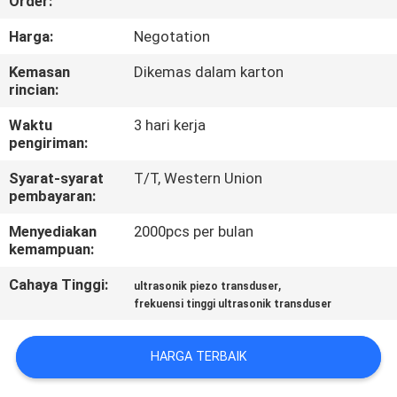
Order:
KUALITAS
Harga:
Negotation
HUBUNGI
Kemasan
Dikemas dalam karton
rincian:
KAMI
Waktu
3 hari kerja
pengiriman:
BERITA
Syarat-syarat
T/T, Western Union
pembayaran:
KASUS
Menyediakan
2000pcs per bulan
kemampuan:
MINTA
Cahaya Tinggi:
,
ultrasonik piezo transduser
PENAWARAN
frekuensi tinggi ultrasonik transduser
HARGA
HARGA TERBAIK
SITEMAP