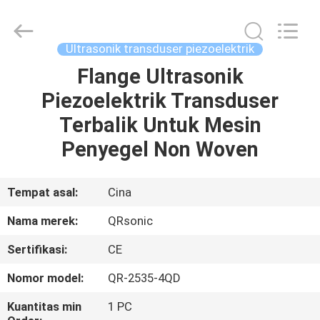
Hangzhou
Qianrong
Automation
Equipment
Co.,Ltd.
Ultrasonik transduser piezoelektrik
All
Rights
Reserved.
Flange Ultrasonik
RUMAH
Piezoelektrik Transduser
PRODUK
Terbalik Untuk Mesin
Penyegel Non Woven
TENTANG
KAMI
Tempat asal:
Cina
Nama merek:
QRsonic
TUR
Sertifikasi:
CE
PABRIK
Nomor model:
QR-2535-4QD
KONTROL
Kuantitas min
1 PC