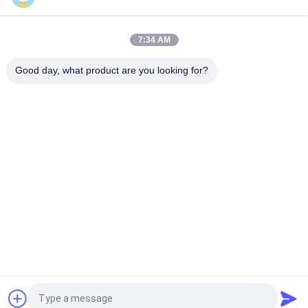
30Khz Plastik Spot Welder Ultrasonic Piezo Transducer
Dengan Keramik Black 30mm
7:34 AM
700w Transduser Piezoelektrik Ultrasound Dengan Keramik
Piezoelektrik PZT4 4pcs
Good day, what product are you looking for?
Bad Request
Semua
Logam Ultrasonik 
Mesin Lapisan 
Pengelasan
Semprot Ultrasonik
Lapisan Indium 
Peralatan 
Ultrasonik
Sonochemistry 
Ultrasonik
Perawatan 
Ultrasonik 
Peleburan Ultrasonik
Machining Assisted
Peralatan 
Mesin Las Plastik 
Pengolahan 
Ultrasonik
Ultrasonik
Quote request suatu