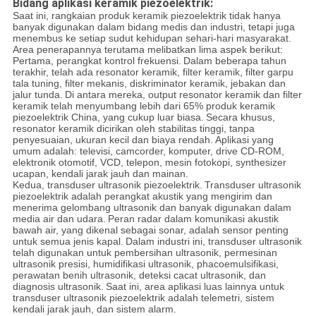
Bidang aplikasi keramik piezoelektrik:
Saat ini, rangkaian produk keramik piezoelektrik tidak hanya
banyak digunakan dalam bidang medis dan industri, tetapi juga
menembus ke setiap sudut kehidupan sehari-hari masyarakat.
Area penerapannya terutama melibatkan lima aspek berikut:
Pertama, perangkat kontrol frekuensi.
Dalam beberapa tahun
terakhir, telah ada resonator keramik, filter keramik, filter garpu
tala tuning, filter mekanis, diskriminator keramik, jebakan dan
jalur tunda.
Di antara mereka, output resonator keramik dan filter
keramik telah menyumbang lebih dari 65% produk keramik
piezoelektrik China, yang cukup luar biasa.
Secara khusus,
resonator keramik dicirikan oleh stabilitas tinggi, tanpa
penyesuaian, ukuran kecil dan biaya rendah.
Aplikasi yang
umum adalah: televisi, camcorder, komputer, drive CD-ROM,
elektronik otomotif, VCD, telepon, mesin fotokopi, synthesizer
ucapan, kendali jarak jauh dan mainan.
Kedua, transduser ultrasonik piezoelektrik.
Transduser ultrasonik
piezoelektrik adalah perangkat akustik yang mengirim dan
menerima gelombang ultrasonik dan banyak digunakan dalam
media air dan udara.
Peran radar dalam komunikasi akustik
bawah air, yang dikenal sebagai sonar, adalah sensor penting
untuk semua jenis kapal.
Dalam industri ini, transduser ultrasonik
telah digunakan untuk pembersihan ultrasonik, permesinan
ultrasonik presisi, humidifikasi ultrasonik, phacoemulsifikasi,
perawatan benih ultrasonik, deteksi cacat ultrasonik, dan
diagnosis ultrasonik.
Saat ini, area aplikasi luas lainnya untuk
transduser ultrasonik piezoelektrik adalah telemetri, sistem
kendali jarak jauh, dan sistem alarm.