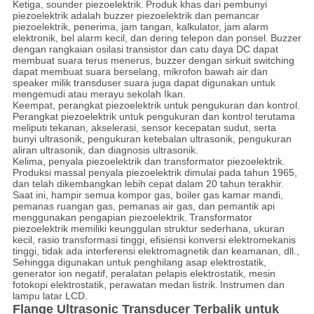
Ketiga, sounder piezoelektrik.
Produk khas dari pembunyi
piezoelektrik adalah buzzer piezoelektrik dan pemancar
piezoelektrik, penerima, jam tangan, kalkulator, jam alarm
elektronik, bel alarm kecil, dan dering telepon dan ponsel.
Buzzer
dengan rangkaian osilasi transistor dan catu daya DC dapat
membuat suara terus menerus, buzzer dengan sirkuit switching
dapat membuat suara berselang, mikrofon bawah air dan
speaker milik transduser suara juga dapat digunakan untuk
mengemudi atau merayu sekolah Ikan.
Keempat, perangkat piezoelektrik untuk pengukuran dan kontrol.
Perangkat piezoelektrik untuk pengukuran dan kontrol terutama
meliputi tekanan, akselerasi, sensor kecepatan sudut, serta
bunyi ultrasonik, pengukuran ketebalan ultrasonik, pengukuran
aliran ultrasonik, dan diagnosis ultrasonik.
Kelima, penyala piezoelektrik dan transformator piezoelektrik.
Produksi massal penyala piezoelektrik dimulai pada tahun 1965,
dan telah dikembangkan lebih cepat dalam 20 tahun terakhir.
Saat ini, hampir semua kompor gas, boiler gas kamar mandi,
pemanas ruangan gas, pemanas air gas, dan pemantik api
menggunakan pengapian piezoelektrik.
Transformator
piezoelektrik memiliki keunggulan struktur sederhana, ukuran
kecil, rasio transformasi tinggi, efisiensi konversi elektromekanis
tinggi, tidak ada interferensi elektromagnetik dan keamanan, dll.,
Sehingga digunakan untuk penghilang asap elektrostatik,
generator ion negatif, peralatan pelapis elektrostatik, mesin
fotokopi elektrostatik, perawatan medan listrik.
Instrumen dan
lampu latar LCD.
Flange Ultrasonic Transducer Terbalik untuk