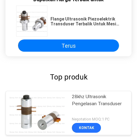
Flange Ultrasonik Piezoelektrik
Transduser Terbalik Untuk Mesin
Penyegel Non Woven
Terus
Top produk
28khz Ultrasonik
Pengelasan Transduser
Negotation MOQ:1 PC
KONTAK