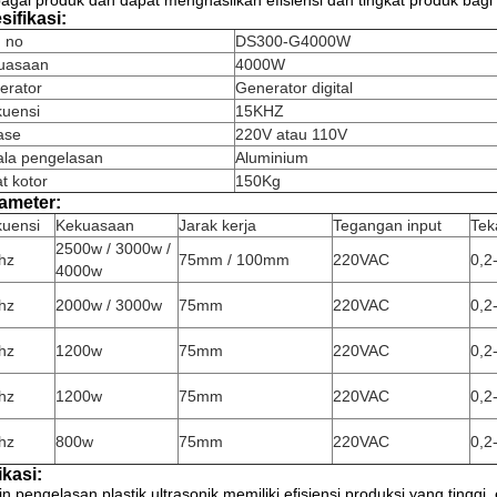
agai produk dan dapat menghasilkan efisiensi dan tingkat produk bag
sifikasi:
m no
DS300-G4000W
uasaan
4000W
erator
Generator digital
kuensi
15KHZ
ase
220V atau 110V
ala pengelasan
Aluminium
t kotor
150Kg
ameter:
kuensi
Kekuasaan
Jarak kerja
Tegangan input
Tek
2500w / 3000w /
hz
75mm / 100mm
220VAC
0,2
4000w
hz
2000w / 3000w
75mm
220VAC
0,2
hz
1200w
75mm
220VAC
0,2
hz
1200w
75mm
220VAC
0,2
hz
800w
75mm
220VAC
0,2
ikasi:
n pengelasan plastik ultrasonik memiliki efisiensi produksi yang tinggi,