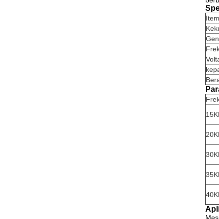
berb
Spe
Ite
Kek
Gen
Fre
Volt
kep
Bera
Par
Fre
15K
20K
30K
35K
40K
Apl
Mesi