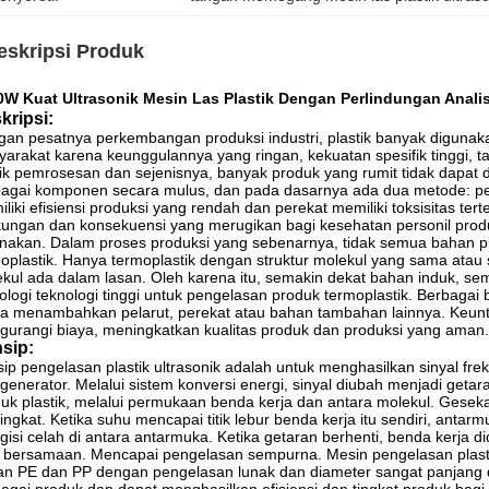
eskripsi Produk
0W Kuat Ultrasonik Mesin Las Plastik Dengan Perlindungan Anali
kripsi:
an pesatnya perkembangan produksi industri, plastik banyak digunak
arakat karena keunggulannya yang ringan, kekuatan spesifik tinggi,
ik pemrosesan dan sejenisnya, banyak produk yang rumit tidak dapat
agai komponen secara mulus, dan pada dasarnya ada dua metode: pe
liki efisiensi produksi yang rendah dan perekat memiliki toksisitas
kungan dan konsekuensi yang merugikan bagi kesehatan personil prod
nakan.
Dalam proses produksi yang sebenarnya, tidak semua bahan plas
oplastik.
Hanya termoplastik dengan struktur molekul yang sama atau s
kul ada dalam lasan.
Oleh karena itu, semakin dekat bahan induk, se
ologi teknologi tinggi untuk pengelasan produk termoplastik.
Berbagai b
a menambahkan pelarut, perekat atau bahan tambahan lainnya.
Keunt
urangi biaya, meningkatkan kualitas produk dan produksi yang aman.
nsip:
sip pengelasan plastik ultrasonik adalah untuk menghasilkan sinyal freku
 generator.
Melalui sistem konversi energi, sinyal diubah menjadi getar
uk plastik, melalui permukaan benda kerja dan antara molekul.
Geseka
ngkat.
Ketika suhu mencapai titik lebur benda kerja itu sendiri, ant
isi celah di antara antarmuka.
Ketika getaran berhenti, benda kerja d
t bersamaan.
Mencapai pengelasan sempurna.
Mesin pengelasan plast
n PE dan PP dengan pengelasan lunak dan diameter sangat panjang d