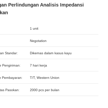
an Perlindungan Analisis Impedansi
kan
1 unit
Negotation
an Standar:
Dikemas dalam kasus kayu
e Pengiriman:
7 hari kerja
e Pembayaran:
T/T, Western Union
tas Pasokan:
2000 pcs per bulan