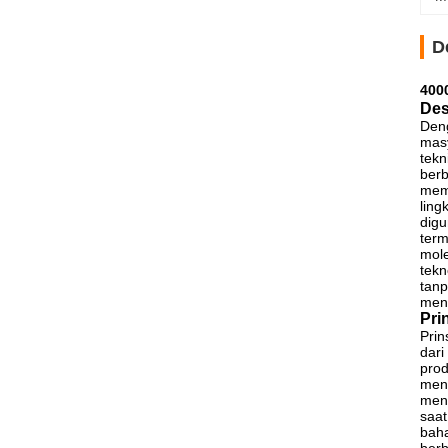
D
400
Des
Deng
masy
tekn
berb
memi
ling
digu
term
mole
tekn
tanp
meng
Pri
Prin
dari
prod
meni
meng
saa
baha