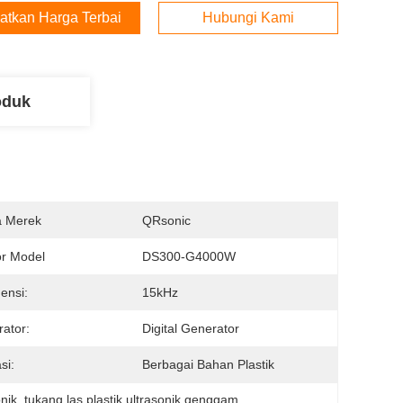
atkan Harga Terbaik
Hubungi Kami
oduk
 Merek
QRsonic
r Model
DS300-G4000W
ensi:
15kHz
ator:
Digital Generator
si:
Berbagai Bahan Plastik
nik
, 
tukang las plastik ultrasonik genggam