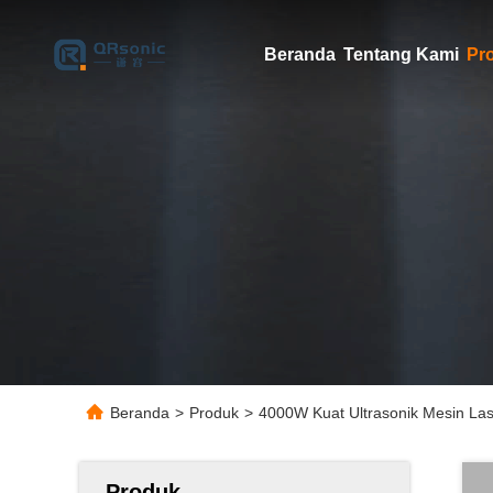
Beranda
Tentang Kami
Pr
Beranda
>
Produk
>
4000W Kuat Ultrasonik Mesin Las
Produk