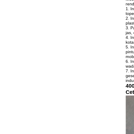
rend
1. I
tope
2. I
plas
3. P
jas,
4. I
kota
5. I
pint
mobi
6. I
wada
7. I
gese
indu
400
Ce