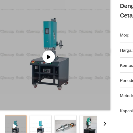
Deng
Ceta
Moq:
Harga:
Kemas
Period
Metod
Kapasi