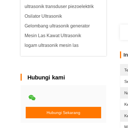
ultrasonik transduser piezoelektrik
Osilator Ultrasonik
Gelombang ultrasonik generator
Mesin Las Kawat Ultrasonik
logam ultrasonik mesin las
I
T
Hubungi kami
Se
N
K
Hubungi Sekarang
K
M