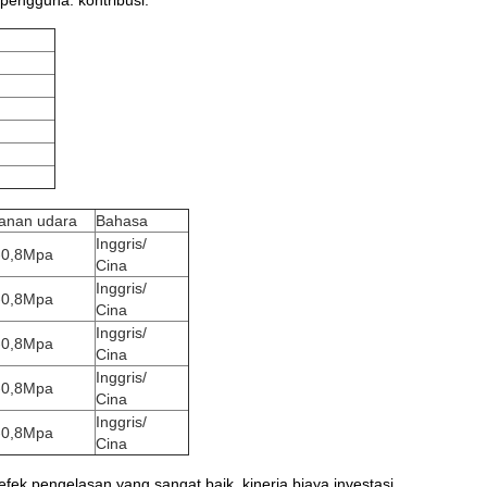
i pengguna.
kontribusi.
anan udara
Bahasa
Inggris/
-0,8Mpa
Cina
Inggris/
-0,8Mpa
Cina
Inggris/
-0,8Mpa
Cina
Inggris/
-0,8Mpa
Cina
Inggris/
-0,8Mpa
Cina
 efek pengelasan yang sangat baik, kinerja biaya investasi