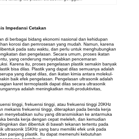
sis Impedansi Cetakan
an di berbagai bidang ekonomi nasional dan kehidupan
 tahan korosi dan pemrosesan yang mudah.
Namun, karena
 dibentuk pada satu waktu, dan perlu untuk menghubungkan
ngikatan dan pengelasan.
Secara umum, proses ikatan
 tertentu, yang cenderung menyebabkan pencemaran
uksi.
Karena itu, proses pengelasan plastik semakin banyak
tik bisa dilas.
Plastik yang dapat dilas semuanya adalah
erupa yang dapat dilas, dan ikatan kimia antara molekul-
makin baik efek pengelasan.
Pengelasan ultrasonik adalah
agian karet termoplastik dapat dilas secara ultrasonik
ungannya adalah meningkatkan multi-produktivitas,
ensi tinggi, frekuensi tinggi, atau frekuensi tinggi 20KHz
an mekanis frekuensi tinggi, diterapkan pada benda kerja
n menyebabkan suhu yang ditransmisikan ke antarmuka
armuka benda kerja dengan cepat meleleh, dan kemudian
idinginkan dan dibentuk di bawah tekanan tertentu pada
ik ultrasonik 15KHz yang baru memiliki efek unik pada
an panjang plastik.
Itu dapat memenuhi kebutuhan