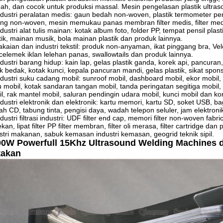
ah, dan cocok untuk produksi massal.
Mesin pengelasan plastik ultras
ndustri peralatan medis: gaun bedah non-woven, plastik termometer perum
ng non-woven, mesin memukau panas membran filter medis, filter medi
ndustri alat tulis mainan: kotak album foto, folder PP, tempat pensil plast
tik, mainan musik, bola mainan plastik dan produk lainnya.
akaian dan industri tekstil: produk non-anyaman, ikat pinggang bra, Velc
 celemek iklan lelehan panas, swallowtails dan produk lainnya.
ndustri barang hidup: kain lap, gelas plastik ganda, korek api, pancuran, s
k bedak, kotak kunci, kepala pancuran mandi, gelas plastik, sikat spo
ndustri suku cadang mobil: sunroof mobil, dashboard mobil, ekor mobil, 
u mobil, kotak sandaran tangan mobil, tanda peringatan segitiga mobil
l, rak mantel mobil, saluran pendingin udara mobil, kunci mobil dan k
ndustri elektronik dan elektronik: kartu memori, kartu SD, soket USB,
h CD, tabung tinta, pengisi daya, wadah telepon seluler, jam elektroni
ndustri filtrasi industri: UDF filter end cap, memori filter non-woven fabric,
kan, lipat filter PP filter membran, filter oli merasa, filter cartridge dan
stri makanan, sabuk kemasan industri kemasan, geogrid teknik sipil.
0W Powerfull 15Khz Ultrasound Welding Machines d
takan