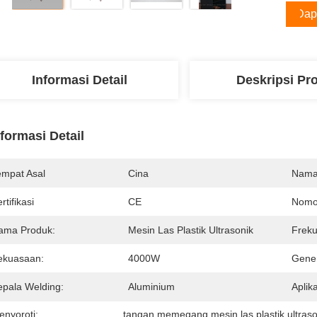
Dap
Informasi Detail
Deskripsi Pr
nformasi Detail
empat Asal
Cina
Nama
rtifikasi
CE
Nomo
ama Produk:
Mesin Las Plastik Ultrasonik
Freku
ekuasaan:
4000W
Gener
epala Welding:
Aluminium
Aplika
enyoroti:
tangan memegang mesin las plastik ultraso