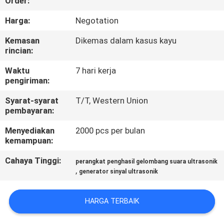
Order:
KUALITAS
Harga:
Negotation
HUBUNGI
Kemasan
Dikemas dalam kasus kayu
rincian:
KAMI
Waktu
7 hari kerja
pengiriman:
BERITA
Syarat-syarat
T/T, Western Union
pembayaran:
KASUS
Menyediakan
2000 pcs per bulan
kemampuan:
MINTA
Cahaya Tinggi:
perangkat penghasil gelombang suara ultrasonik
PENAWARAN
,
generator sinyal ultrasonik
HARGA
HARGA TERBAIK
SITEMAP