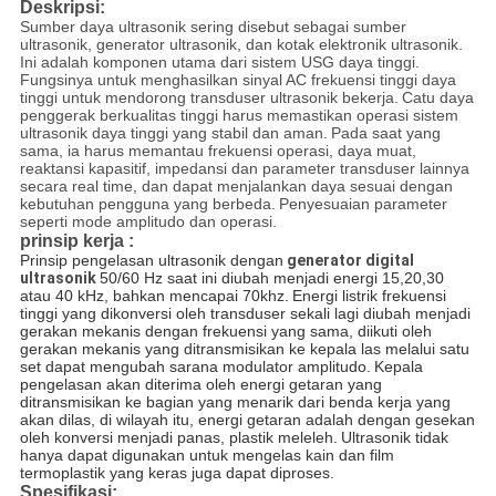
Deskripsi:
Sumber daya ultrasonik sering disebut sebagai sumber
ultrasonik, generator ultrasonik, dan kotak elektronik ultrasonik.
Ini adalah komponen utama dari sistem USG daya tinggi.
Fungsinya untuk menghasilkan sinyal AC frekuensi tinggi daya
tinggi untuk mendorong transduser ultrasonik bekerja.
Catu daya
penggerak berkualitas tinggi harus memastikan operasi sistem
ultrasonik daya tinggi yang stabil dan aman.
Pada saat yang
sama, ia harus memantau frekuensi operasi, daya muat,
reaktansi kapasitif, impedansi dan parameter transduser lainnya
secara real time, dan dapat menjalankan daya sesuai dengan
kebutuhan pengguna yang berbeda.
Penyesuaian parameter
seperti mode amplitudo dan operasi.
prinsip kerja
:
Prinsip pengelasan ultrasonik dengan
generator digital
ultrasonik
50/60 Hz saat ini diubah menjadi energi 15,20,30
atau 40 kHz, bahkan mencapai 70khz.
Energi listrik frekuensi
tinggi yang dikonversi oleh transduser sekali lagi diubah menjadi
gerakan mekanis dengan frekuensi yang sama, diikuti oleh
gerakan mekanis yang ditransmisikan ke kepala las melalui satu
set dapat mengubah sarana modulator amplitudo.
Kepala
pengelasan akan diterima oleh energi getaran yang
ditransmisikan ke bagian yang menarik dari benda kerja yang
akan dilas, di wilayah itu, energi getaran adalah dengan gesekan
oleh konversi menjadi panas, plastik meleleh.
Ultrasonik tidak
hanya dapat digunakan untuk mengelas kain dan film
termoplastik yang keras juga dapat diproses.
Spesifikasi: