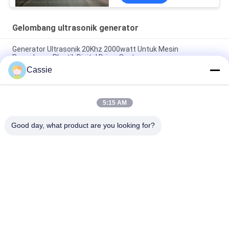
Gelombang ultrasonik generator
Generator Ultrasonik 20Khz 2000watt Untuk Mesin
Pengelasan Plastik Digital Driver System
Cassie
Ultrasonic Handheld Power Supply Sistem Mengemudi Digital
Untuk Pemotong 40Khz
5:15 AM
Generator Frekuensi Ultrasonik yang Dapat Dikonfigurasi
Sendiri 28Khz Untuk Tukang Las Spot
Good day, what product are you looking for?
Bad Request
Semua
Logam Ultrasonik 
Mesin Lapisan 
Pengelasan
Semprot Ultrasonik
Lapisan Indium 
Peralatan 
Ultrasonik
Sonochemistry 
Ultrasonik