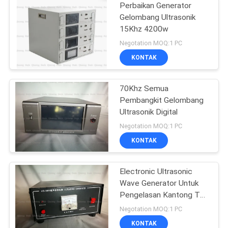
Perbaikan Generator
Gelombang Ultrasonik
15Khz 4200w
Negotation MOQ:1 PC
KONTAK
70Khz Semua
Pembangkit Gelombang
Ultrasonik Digital
Negotation MOQ:1 PC
KONTAK
Electronic Ultrasonic
Wave Generator Untuk
Pengelasan Kantong Teh
Celup
Negotation MOQ:1 PC
KONTAK