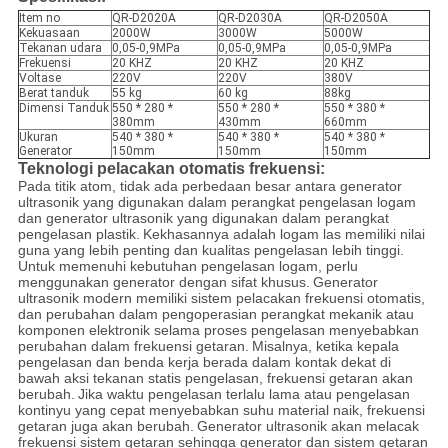
Item no
QR-D2020A
QR-D2030A
QR-D2050A
Kekuasaan
2000W
3000W
5000W
Tekanan udara
0,05-0,9MPa
0,05-0,9MPa
0,05-0,9MPa
Frekuensi
20 KHZ
20 KHZ
20 KHZ
Voltase
220V
220V
380V
Berat tanduk
55 kg
60 kg
88kg
Dimensi Tanduk
550 * 280 *
550 * 280 *
550 * 380 *
380mm
430mm
660mm
Ukuran
540 * 380 *
540 * 380 *
540 * 380 *
Generator
150mm
150mm
150mm
Teknologi pelacakan otomatis frekuensi:
Pada titik atom, tidak ada perbedaan besar antara generator
ultrasonik yang digunakan dalam perangkat pengelasan logam
dan generator ultrasonik yang digunakan dalam perangkat
pengelasan plastik.
Kekhasannya adalah logam las memiliki nilai
guna yang lebih penting dan kualitas pengelasan lebih tinggi.
Untuk memenuhi kebutuhan pengelasan logam, perlu
menggunakan generator dengan sifat khusus.
Generator
ultrasonik modern memiliki sistem pelacakan frekuensi otomatis,
dan perubahan dalam pengoperasian perangkat mekanik atau
komponen elektronik selama proses pengelasan menyebabkan
perubahan dalam frekuensi getaran.
Misalnya, ketika kepala
pengelasan dan benda kerja berada dalam kontak dekat di
bawah aksi tekanan statis pengelasan, frekuensi getaran akan
berubah.
Jika waktu pengelasan terlalu lama atau pengelasan
kontinyu yang cepat menyebabkan suhu material naik, frekuensi
getaran juga akan berubah.
Generator ultrasonik akan melacak
frekuensi sistem getaran sehingga generator dan sistem getaran