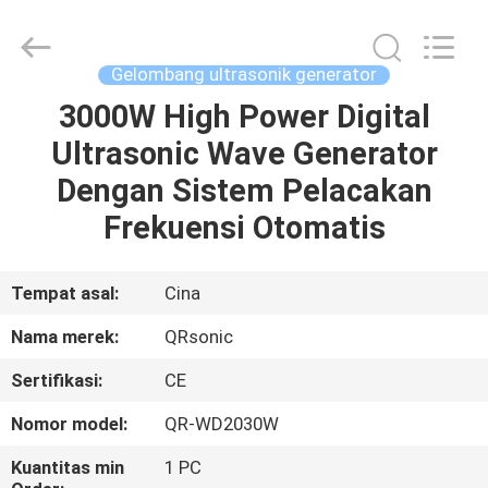
Hangzhou
Qianrong
Automation
Equipment
Co.,Ltd.
Gelombang ultrasonik generator
All
Rights
Reserved.
3000W High Power Digital
RUMAH
Ultrasonic Wave Generator
PRODUK
Dengan Sistem Pelacakan
Frekuensi Otomatis
TENTANG
KAMI
Tempat asal:
Cina
Nama merek:
QRsonic
TUR
Sertifikasi:
CE
PABRIK
Nomor model:
QR-WD2030W
KONTROL
Kuantitas min
1 PC