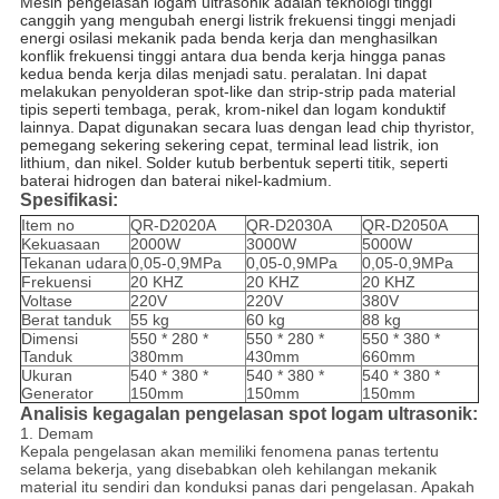
Mesin pengelasan
logam
ultrasonik
adalah teknologi tinggi
canggih yang mengubah energi listrik frekuensi tinggi menjadi
energi osilasi mekanik pada benda kerja dan menghasilkan
konflik frekuensi tinggi antara dua benda kerja hingga panas
kedua benda kerja dilas menjadi satu.
peralatan.
Ini dapat
melakukan penyolderan spot-like dan strip-strip pada material
tipis seperti tembaga, perak, krom-nikel dan logam konduktif
lainnya.
Dapat digunakan secara luas dengan lead chip thyristor,
pemegang sekering sekering cepat, terminal lead listrik, ion
lithium, dan nikel.
Solder kutub berbentuk seperti titik, seperti
baterai hidrogen dan baterai nikel-kadmium.
Spesifikasi:
Item no
QR-D2020A
QR-D2030A
QR-D2050A
Kekuasaan
2000W
3000W
5000W
Tekanan udara
0,05-0,9MPa
0,05-0,9MPa
0,05-0,9MPa
Frekuensi
20 KHZ
20 KHZ
20 KHZ
Voltase
220V
220V
380V
Berat tanduk
55 kg
60 kg
88 kg
Dimensi
550 * 280 *
550 * 280 *
550 * 380 *
Tanduk
380mm
430mm
660mm
Ukuran
540 * 380 *
540 * 380 *
540 * 380 *
Generator
150mm
150mm
150mm
Analisis kegagalan pengelasan spot logam ultrasonik:
1. Demam
Kepala pengelasan akan memiliki fenomena panas tertentu
selama bekerja, yang disebabkan oleh kehilangan mekanik
material itu sendiri dan konduksi panas dari pengelasan.
Apakah