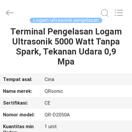
Hangzhou
Qianrong
Automation
Equipment
Co.,Ltd.
Logam ultrasonik pengelasan
All
Rights
Reserved.
Terminal Pengelasan Logam
RUMAH
Ultrasonik 5000 Watt Tanpa
PRODUK
Spark, Tekanan Udara 0,9
Mpa
TENTANG
KAMI
Tempat asal:
Cina
Nama merek:
QRsonic
TUR
Sertifikasi:
CE
PABRIK
Nomor model:
QR-D2050A
KONTROL
Kuantitas min
1 unit