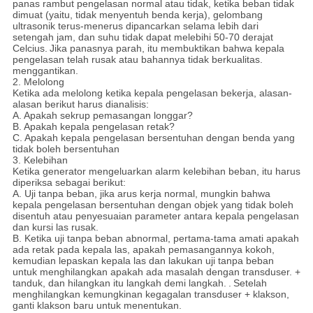
panas rambut pengelasan normal atau tidak, ketika beban tidak
dimuat (yaitu, tidak menyentuh benda kerja), gelombang
ultrasonik terus-menerus dipancarkan selama lebih dari
setengah jam, dan suhu tidak dapat melebihi 50-70 derajat
Celcius.
Jika panasnya parah, itu membuktikan bahwa kepala
pengelasan telah rusak atau bahannya tidak berkualitas.
menggantikan.
2. Melolong
Ketika ada melolong ketika kepala pengelasan bekerja, alasan-
alasan berikut harus dianalisis:
A. Apakah sekrup pemasangan longgar?
B. Apakah kepala pengelasan retak?
C. Apakah kepala pengelasan bersentuhan dengan benda yang
tidak boleh bersentuhan
3. Kelebihan
Ketika generator mengeluarkan alarm kelebihan beban, itu harus
diperiksa sebagai berikut:
A. Uji tanpa beban, jika arus kerja normal, mungkin bahwa
kepala pengelasan bersentuhan dengan objek yang tidak boleh
disentuh atau penyesuaian parameter antara kepala pengelasan
dan kursi las rusak.
B. Ketika uji tanpa beban abnormal, pertama-tama amati apakah
ada retak pada kepala las, apakah pemasangannya kokoh,
kemudian lepaskan kepala las dan lakukan uji tanpa beban
untuk menghilangkan apakah ada masalah dengan transduser. +
tanduk, dan hilangkan itu langkah demi langkah.
.
Setelah
menghilangkan kemungkinan kegagalan transduser + klakson,
ganti klakson baru untuk menentukan.