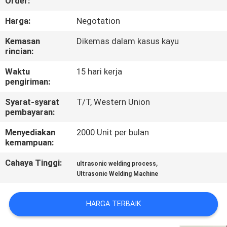
Order:
KUALITAS
Harga:
Negotation
HUBUNGI
Kemasan
Dikemas dalam kasus kayu
rincian:
KAMI
Waktu
15 hari kerja
pengiriman:
BERITA
Syarat-syarat
T/T, Western Union
pembayaran:
KASUS
Menyediakan
2000 Unit per bulan
kemampuan:
MINTA
Cahaya Tinggi:
,
ultrasonic welding process
PENAWARAN
Ultrasonic Welding Machine
HARGA
HARGA TERBAIK
SITEMAP