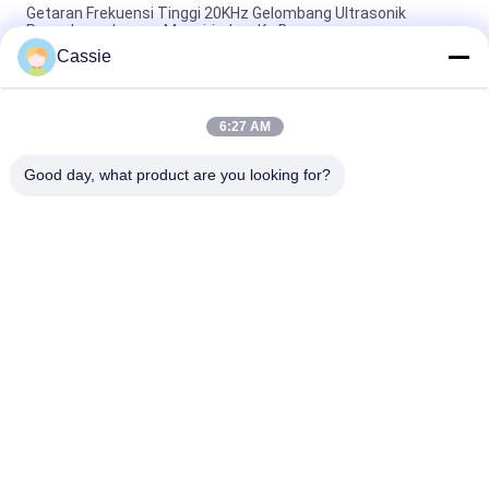
Getaran Frekuensi Tinggi 20KHz Gelombang Ultrasonik
Pengelasan Logam Mengirimkan Ke Bersama
Cassie
3000w Tube Terminating Ultrasonic Sealing Machine Untuk
Diameter 12mm Copper Tube
6:27 AM
Dia 12mm Tembaga Pipe Ultrasonik Sealing And Cutting Mesin
Frekuensi Tinggi
Good day, what product are you looking for?
Bad Request
Semua
Logam Ultrasonik 
Mesin Lapisan 
Pengelasan
Semprot Ultrasonik
Lapisan Indium 
Peralatan 
Ultrasonik
Sonochemistry 
Ultrasonik
Perawatan 
Ultrasonik 
Peleburan Ultrasonik
Machining Assisted
Peralatan 
Mesin Las Plastik 