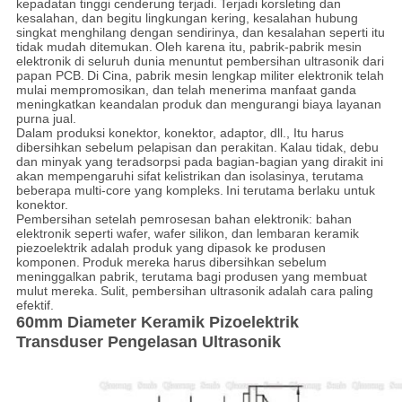
kepadatan tinggi cenderung terjadi.
Terjadi korsleting dan
kesalahan, dan begitu lingkungan kering, kesalahan hubung
singkat menghilang dengan sendirinya, dan kesalahan seperti itu
tidak mudah ditemukan.
Oleh karena itu, pabrik-pabrik mesin
elektronik di seluruh dunia menuntut pembersihan ultrasonik dari
papan PCB.
Di Cina, pabrik mesin lengkap militer elektronik telah
mulai mempromosikan, dan telah menerima manfaat ganda
meningkatkan keandalan produk dan mengurangi biaya layanan
purna jual.
Dalam produksi konektor, konektor, adaptor, dll., Itu harus
dibersihkan sebelum pelapisan dan perakitan.
Kalau tidak, debu
dan minyak yang teradsorpsi pada bagian-bagian yang dirakit ini
akan mempengaruhi sifat kelistrikan dan isolasinya, terutama
beberapa multi-core yang kompleks.
Ini terutama berlaku untuk
konektor.
Pembersihan setelah pemrosesan bahan elektronik: bahan
elektronik seperti wafer, wafer silikon, dan lembaran keramik
piezoelektrik adalah produk yang dipasok ke produsen
komponen.
Produk mereka harus dibersihkan sebelum
meninggalkan pabrik, terutama bagi produsen yang membuat
mulut mereka.
Sulit, pembersihan ultrasonik adalah cara paling
efektif.
60mm Diameter Keramik Pizoelektrik
Transduser Pengelasan Ultrasonik