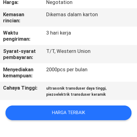
Harga:
Negotation
KUALITAS
Kemasan
Dikemas dalam karton
rincian:
HUBUNGI
KAMI
Waktu
3 hari kerja
pengiriman:
Syarat-syarat
T/T, Western Union
BERITA
pembayaran:
Menyediakan
2000pcs per bulan
KASUS
kemampuan:
Cahaya Tinggi:
,
ultrasonik transduser daya tinggi
MINTA
piezoelektrik transduser keramik
PENAWARAN
HARGA
HARGA TERBAIK
SITEMAP