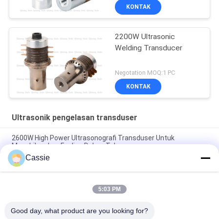
KONTAK
2200W Ultrasonic
Welding Transducer
Negotation MOQ:1 PC
KONTAK
Ultrasonik pengelasan transduser
2600W High Power Ultrasonografi Transduser Untuk
Menghilangkan Fouling Dalam Tabung
Cassie
38mm Diameter Keramik Ultrasonik Transduser 20khz Untuk
Pembuatan Kain Medis
5:03 PM
NTK Jenis Baja Ultrasonik Tanduk Las Komponen Utama
Peralatan Pembuatan Masker
Good day, what product are you looking for?