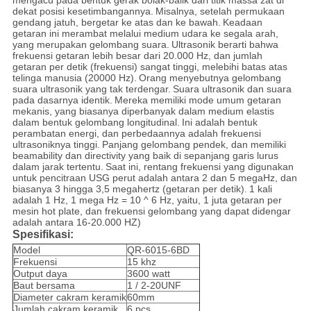
mengacu pada bentuk gerak bolak-balik dari titik massa zat di
dekat posisi kesetimbangannya.
Misalnya, setelah permukaan
gendang jatuh, bergetar ke atas dan ke bawah.
Keadaan
getaran ini merambat melalui medium udara ke segala arah,
yang merupakan gelombang suara.
Ultrasonik berarti bahwa
frekuensi getaran lebih besar dari 20.000 Hz, dan jumlah
getaran per detik (frekuensi) sangat tinggi, melebihi batas atas
telinga manusia (20000 Hz).
Orang menyebutnya gelombang
suara ultrasonik yang tak terdengar.
Suara ultrasonik dan suara
pada dasarnya identik.
Mereka memiliki mode umum getaran
mekanis, yang biasanya diperbanyak dalam medium elastis
dalam bentuk gelombang longitudinal.
Ini adalah bentuk
perambatan energi, dan perbedaannya adalah frekuensi
ultrasoniknya tinggi.
Panjang gelombang pendek, dan memiliki
beamability dan directivity yang baik di sepanjang garis lurus
dalam jarak tertentu.
Saat ini, rentang frekuensi yang digunakan
untuk pencitraan USG perut adalah antara 2 dan 5 megaHz, dan
biasanya 3 hingga 3,5 megahertz (getaran per detik).
1 kali
adalah 1 Hz, 1 mega Hz = 10 ^ 6 Hz, yaitu, 1 juta getaran per
mesin hot plate, dan frekuensi gelombang yang dapat didengar
adalah antara 16-20.000 HZ)
Spesifikasi:
Model
QR-6015-6BD
Frekuensi
15 khz
Output daya
3600 watt
Baut bersama
1 / 2-20UNF
Diameter cakram keramik
60mm
Jumlah cakram keramik
6 pcs