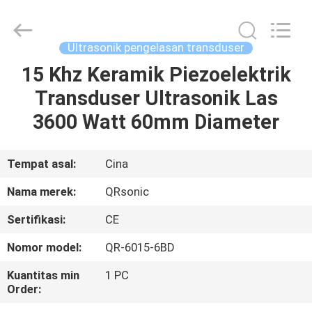
Hangzhou
Qianrong
Automation
Equipment
Co.,Ltd.
Ultrasonik pengelasan transduser
All
Rights
Reserved.
15 Khz Keramik Piezoelektrik
RUMAH
Transduser Ultrasonik Las
PRODUK
3600 Watt 60mm Diameter
TENTANG
Tempat asal:
Cina
KAMI
Nama merek:
QRsonic
Sertifikasi:
CE
TUR
Nomor model:
QR-6015-6BD
PABRIK
Kuantitas min
1 PC
Order:
KONTROL