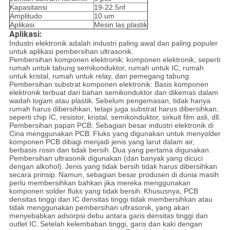
Kapasitansi
19-22.5nf
Amplitudo
10 um
Aplikasi
Mesin las plastik
Aplikasi:
Industri elektronik adalah industri paling awal dan paling populer
untuk aplikasi pembersihan ultrasonik.
Pembersihan komponen elektronik: komponen elektronik, seperti
rumah untuk tabung semikonduktor, rumah untuk IC, rumah
untuk kristal, rumah untuk relay, dan pemegang tabung.
Pembersihan substrat komponen elektronik: Basis komponen
elektronik terbuat dari bahan semikonduktor dan dikemas dalam
wadah logam atau plastik.
Sebelum pengemasan, tidak hanya
rumah harus dibersihkan, tetapi juga substrat harus dibersihkan,
seperti chip IC, resistor, kristal, semikonduktor, sirkuit film asli, dll.
Pembersihan papan PCB: Sebagian besar industri elektronik di
Cina menggunakan PCB.
Fluks yang digunakan untuk menyolder
komponen PCB dibagi menjadi jenis yang larut dalam air,
berbasis rosin dan tidak bersih.
Dua yang pertama digunakan.
Pembersihan ultrasonik digunakan (dan banyak yang dicuci
dengan alkohol).
Jenis yang tidak bersih tidak harus dibersihkan
secara prinsip.
Namun, sebagian besar produsen di dunia masih
perlu membersihkan bahkan jika mereka menggunakan
komponen solder fluks yang tidak bersih.
Khususnya, PCB
densitas tinggi dan IC densitas tinggi tidak membersihkan atau
tidak menggunakan pembersihan ultrasonik, yang akan
menyebabkan adsorpsi debu antara garis densitas tinggi dan
outlet IC.
Setelah kelembaban tinggi, garis dan kaki dengan