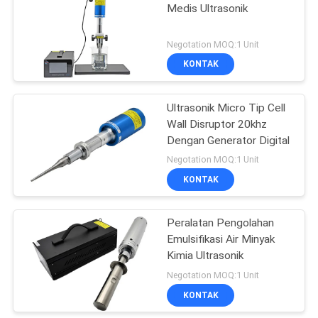
Cavitasi Cavitasi Cavitasi
Medis Ultrasonik
Cavitasi Cavitasi Cavitasi
Cavitasi Cavitasi Cavitasi
Negotation MOQ:1 Unit
Cavitasi Cavitasi Cavitasi
KONTAK
Cavitasi Cavitasi Cavitasi
Cavitasi Cavitasi Cavitasi
Cavitasi Cavitasi Cavitasi
Ultrasonik Micro Tip Cell
Cavitasi Cavitasi Cavitasi
Wall Disruptor 20khz
Cavitasi Cavitasi Cavitasi
Dengan Generator Digital
Cavitasi Cavitasi Cavitasi
Negotation MOQ:1 Unit
Cavitasi Cavitasi Cavit
KONTAK
Peralatan Pengolahan
Emulsifikasi Air Minyak
Kimia Ultrasonik
Negotation MOQ:1 Unit
KONTAK