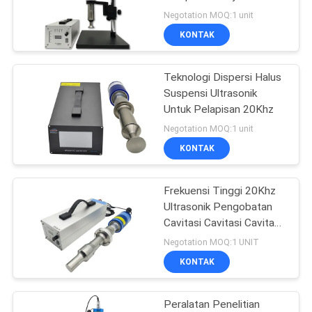
Laboratorium
Negotation MOQ:1 unit
KEBIJAKAN
KONTAK
PRIVASI
Teknologi Dispersi Halus
Suspensi Ultrasonik
Untuk Pelapisan 20Khz
Negotation MOQ:1 unit
KONTAK
Frekuensi Tinggi 20Khz
Ultrasonik Pengobatan
Cavitasi Cavitasi Cavitasi
Cavitasi Cavitasi Cavitasi
Negotation MOQ:1 UNIT
Cavitasi Cavitasi Cavitasi
KONTAK
Cavitasi Cavitasi Cavitasi
Cavitasi Cavitasi Cavitasi
Cavitasi Cavitasi Cavitasi
Peralatan Penelitian