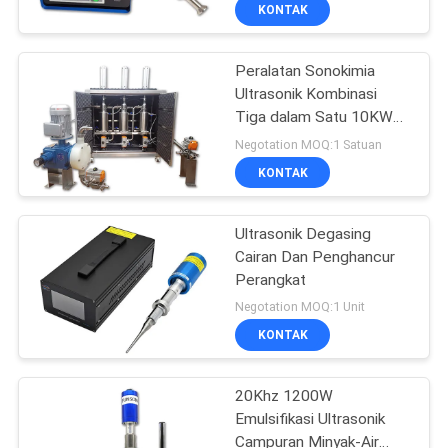
KUALITAS
KONTAK
Peralatan Sonokimia
HUBUNGI
Ultrasonik Kombinasi
KAMI
Tiga dalam Satu 10KW
Daya Tinggi
Negotation MOQ:1 Satuan
BERITA
KONTAK
KASUS
Ultrasonik Degasing
Cairan Dan Penghancur
Perangkat
MINTA
Negotation MOQ:1 Unit
PENAWARAN
KONTAK
HARGA
20Khz 1200W
Emulsifikasi Ultrasonik
SITEMAP
Campuran Minyak-Air