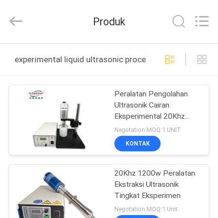
Hangzhou
Qianrong
Automation
Produk
Equipment
Co.,Ltd.
All
Rights
Reserved.
RUMAH
experimental liquid ultrasonic processing equipment p
PRODUK
Peralatan Pengolahan
Ultrasonik Cairan
TENTANG
Eksperimental 20Khz
KAMI
500w Aplikasi
Negotation MOQ:1 UNIT
Sonochemical
KONTAK
TUR
20Khz 1200w Peralatan
PABRIK
Ekstraksi Ultrasonik
Tingkat Eksperimen
KONTROL
Negotation MOQ:1 Unit